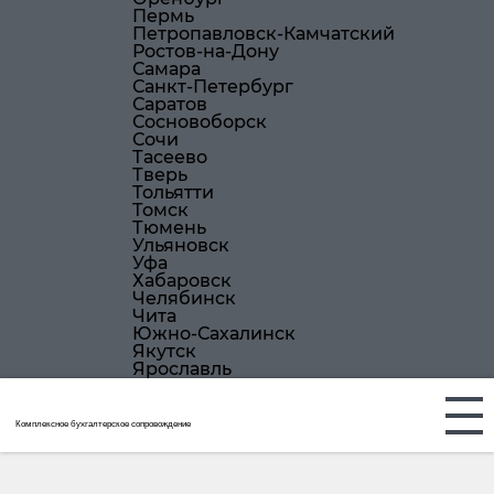
Пермь
Петропавловск-Камчатский
Ростов-на-Дону
Самара
Санкт-Петербург
Саратов
Сосновоборск
Сочи
Тасеево
Тверь
Тольятти
Томск
Тюмень
Ульяновск
Уфа
Хабаровск
Челябинск
Чита
Южно-Сахалинск
Якутск
Ярославль
Комплексное бухгалтерское сопровождение