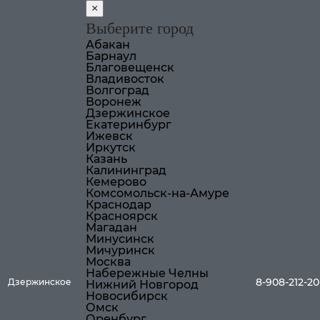
×
Выберите город
Абакан
Барнаул
Благовещенск
Владивосток
Волгоград
Воронеж
Дзержинское
Екатеринбург
Ижевск
Иркутск
Казань
Калининград
Кемерово
Комсомольск-на-Амуре
Краснодар
Красноярск
Магадан
Минусинск
Мичуринск
Москва
Набережные Челны
8-908-212-20
Дзержинское
Нижний Новгород
Новосибирск
Омск
Оренбург