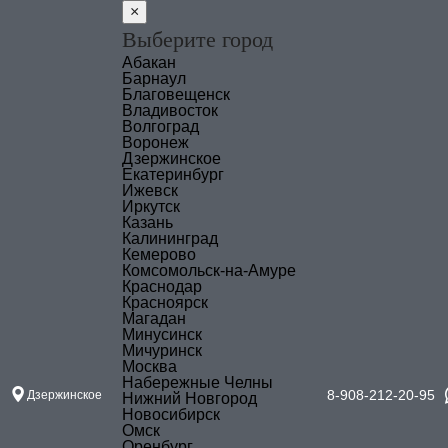
×
Выберите город
Абакан
Барнаул
Благовещенск
Владивосток
Волгоград
Воронеж
Дзержинское
Екатеринбург
Ижевск
Иркутск
Казань
Калининград
Кемерово
Комсомольск-на-Амуре
Краснодар
Красноярск
Магадан
Минусинск
Мичуринск
Москва
Набережные Челны
8-908-212-20-95
Дзержинское
Нижний Новгород
Новосибирск
Омск
Оренбург