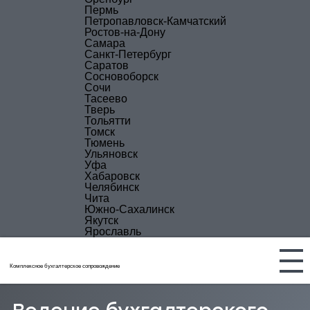
Пермь
Петропавловск-Камчатский
Ростов-на-Дону
Самара
Санкт-Петербург
Саратов
Сосновоборск
Сочи
Тасеево
Тверь
Тольятти
Томск
Тюмень
Ульяновск
Уфа
Хабаровск
Челябинск
Чита
Южно-Сахалинск
Якутск
Ярославль
Комплексное бухгалтерское сопровождение